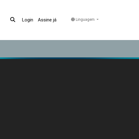
Assine já
Login
Linguagem