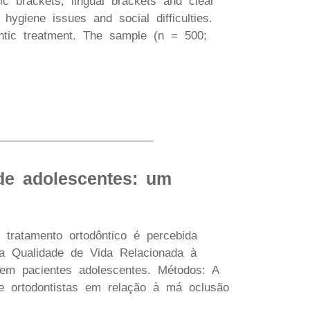
ic brackets, lingual brackets and clear
hygiene issues and social difficulties.
ntic treatment. The sample (n = 500;
de adolescentes: um
 tratamento ortodôntico é percebida
na Qualidade de Vida Relacionada à
em pacientes adolescentes. Métodos: A
e ortodontistas em relação à má oclusão