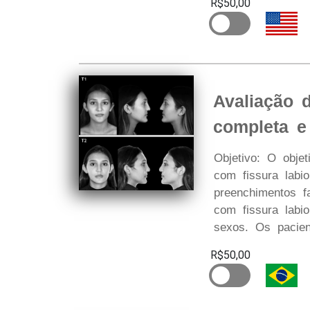
R$50,00
Avaliação d
completa e 
Objetivo: O objet
com fissura labio
preenchimentos f
com fissura labi
sexos. Os pacien
R$50,00