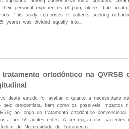
ic appliance, among conventional metal brackets, ceram
 their personal experiences of pain, ulcers, bad breath, 
hods: This study comprises of patients seeking orthodo
5 years) was divided equally into...
 tratamento ortodôntico na QVRSB 
itudinal
tivo deste estudo foi avaliar o quanto a necessidade de
e pelo ortodontista, bem como os possíveis impactos 
SB) ao longo do tratamento ortodôntico convencional 
osta por 55 adolescentes. A percepção dos pacientes 
o Índice de Necessidade de Tratamento...