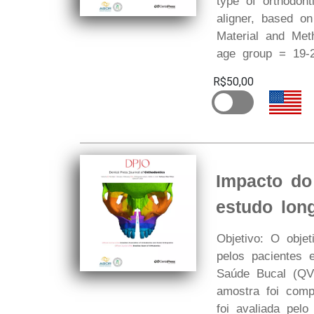
type of orthodont
aligner, based on
Material and Met
age group = 19-2
R$50,00
Impacto do
estudo long
Objetivo: O obje
pelos pacientes 
Saúde Bucal (QVR
amostra foi comp
foi avaliada pel