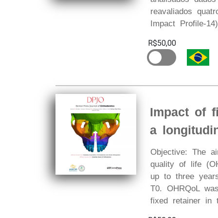
reavaliados quat
Impact Profile-1
R$50,00
Impact of f
a longitudi
Objective: The a
quality of life 
up to three year
T0. OHRQoL was m
fixed retainer in