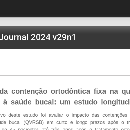
Journal 2024 v29n1
da contenção ortodôntica fixa na qu
a à saúde bucal: um estudo longitud
tivo deste estudo foi avaliar o impacto das contenções 
úde bucal (QVRSB) em curto e longo prazos após o tr
 de 45 pacientes até três anos após o tratamento orto