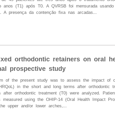
ro anos (T1) após T0. A QVRSB foi mensurada usando 
4). A presença da contenção fixa nas arcadas...
ixed orthodontic retainers on oral hea
nal prospective study
im of the present study was to assess the impact of ort
(OHRQoL) in the short and long terms after orthodontic 
s after orthodontic treatment (T0) were analyzed. Patie
easured using the OHIP-14 (Oral Health Impact Profil
 the upper and/or lower arches,...