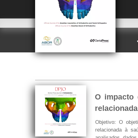
O impacto 
relacionad
Objetivo: O obje
relacionada à sa
analisados dados