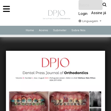
Assine já
Login
Linguagem
Home
Acervo
Submeter
Sobre Nós